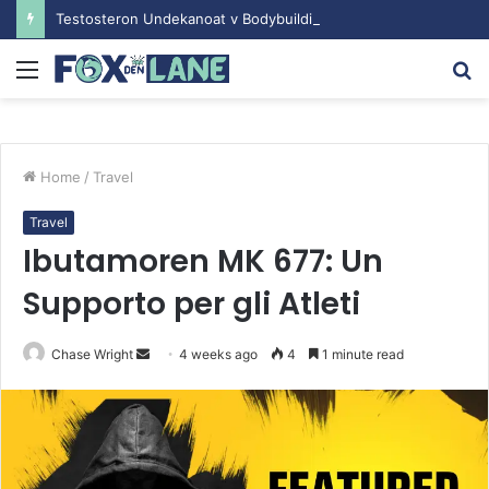
Testosteron Undekanoat v Bodybuilding-u: Ključ do Uspeha
Menu
S
fo
Home
/
Travel
Travel
Ibutamoren MK 677: Un
Supporto per gli Atleti
Chase Wright
S
4 weeks ago
4
1 minute read
e
n
d
a
n