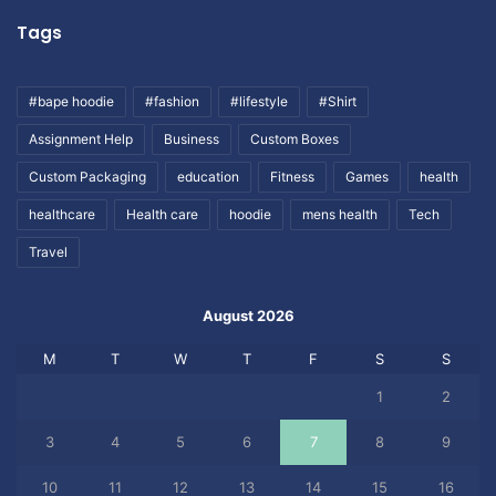
Tags
#bape hoodie
#fashion
#lifestyle
#Shirt
Assignment Help
Business
Custom Boxes
Custom Packaging
education
Fitness
Games
health
healthcare
Health care
hoodie
mens health
Tech
Travel
August 2026
M
T
W
T
F
S
S
1
2
3
4
5
6
7
8
9
10
11
12
13
14
15
16