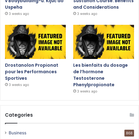
v Bodybuilding-u: Ključ do
Sustanon Course: Benefits
Uspeha
and Considerations
3 weeks ago
3 weeks ago
Drostanolon Propionat
Les bienfaits du dosage
pour les Performances
de l’hormone
Sportives
Testosterone
Phenylpropionate
3 weeks ago
3 weeks ago
Categories
Business
868