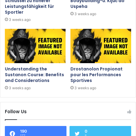
Schlüssel zu höherer
Bodybuilding-u: Ključ do
Leistungsfähigkeit für
Uspeha
Sportler
3 weeks ago
3 weeks ago
Understanding the
Drostanolon Propionat
Sustanon Course: Benefits
pour les Performances
and Considerations
Sportives
3 weeks ago
3 weeks ago
Follow Us
190
0
177
5