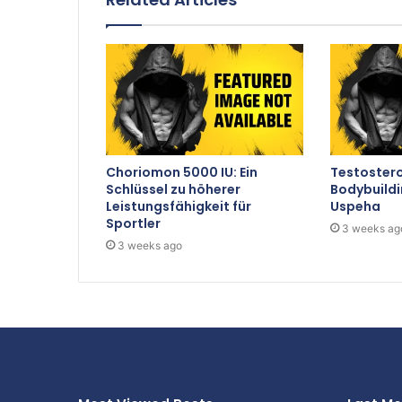
Choriomon 5000 IU: Ein
Testoster
Schlüssel zu höherer
Bodybuildi
Leistungsfähigkeit für
Uspeha
Sportler
3 weeks ag
3 weeks ago