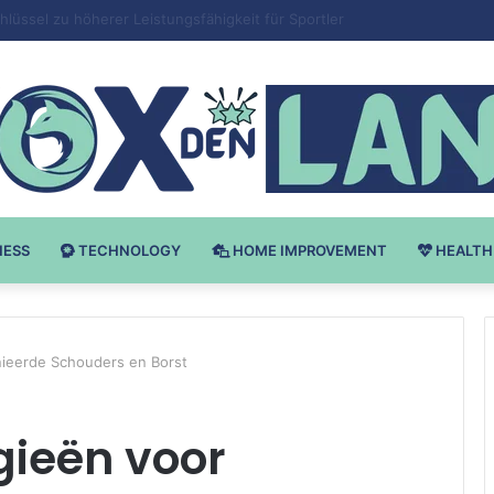
Bodybuilding-u: Ključ do Uspeha
NESS
TECHNOLOGY
HOME IMPROVEMENT
HEALTH
nieerde Schouders en Borst
gieën voor