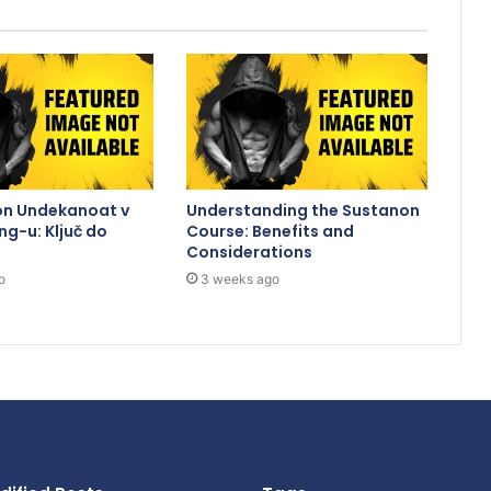
on Undekanoat v
Understanding the Sustanon
ng-u: Ključ do
Course: Benefits and
Considerations
o
3 weeks ago