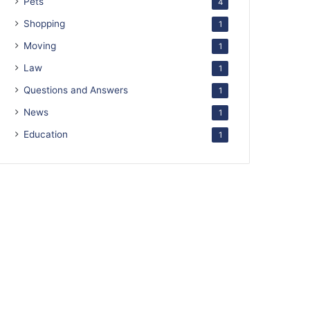
Pets
4
Shopping
1
Moving
1
Law
1
Questions and Answers
1
News
1
Education
1