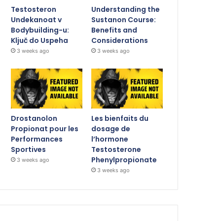
Testosteron
Understanding the
Undekanoat v
Sustanon Course:
Bodybuilding-u:
Benefits and
Ključ do Uspeha
Considerations
3 weeks ago
3 weeks ago
Drostanolon
Les bienfaits du
Propionat pour les
dosage de
Performances
l’hormone
Sportives
Testosterone
Phenylpropionate
3 weeks ago
3 weeks ago