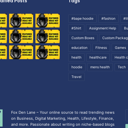
dified Posts
Tags
#bape hoodie
#fashion
#li
#Shirt
Assignment Help
Bu
Custom Boxes
Custom Packag
education
Fitness
Games
health
healthcare
Health 
hoodie
mens health
Tech
Travel
Fox Den Lane – Your online source to read trending news
E
on Business, Digital Marketing, Health, Lifestyle, Finance,
y
and more. Passionate about writing on niche-based blogs
E