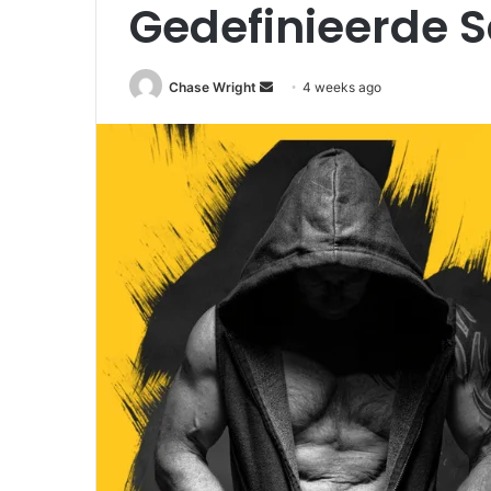
Gedefinieerde S
Chase Wright
S
4 weeks ago
e
n
d
a
n
e
m
a
i
l