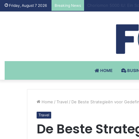
Testosteron Undekanoat v 
Friday, August 7 2026
Breaking News
HOME
BUSI
Home
/
Travel
/
De Beste Strategieën voor Gedefi
Travel
De Beste Strate