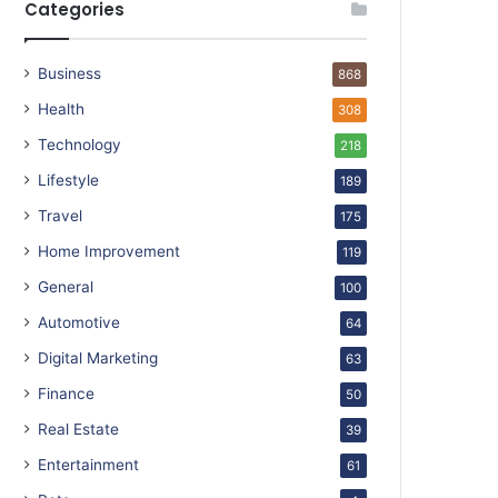
Categories
Business
868
Health
308
Technology
218
Lifestyle
189
Travel
175
Home Improvement
119
General
100
Automotive
64
Digital Marketing
63
Finance
50
Real Estate
39
Entertainment
61