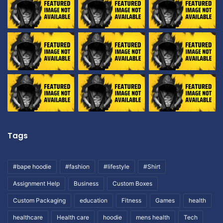
Tags
#bape hoodie
#fashion
#lifestyle
#Shirt
Assignment Help
Business
Custom Boxes
Custom Packaging
education
Fitness
Games
health
healthcare
Health care
hoodie
mens health
Tech