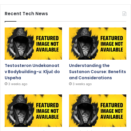
Recent Tech News
Testosteron Undekanoat
Understanding the
v Bodybuilding-u: Ključ do
Sustanon Course: Benefits
Uspeha
and Considerations
3 weeks ago
3 weeks ago