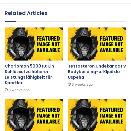
Related Articles
Choriomon 5000 IU: Ein
Testosteron Undekanoat v
Schlüssel zu höherer
Bodybuilding-u: Ključ do
Leistungsfähigkeit für
Uspeha
Sportler
3 weeks ago
3 weeks ago