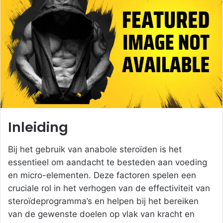
a
n
e
m
a
i
l
Inleiding
Bij het gebruik van anabole steroïden is het
essentieel om aandacht te besteden aan voeding
en micro-elementen. Deze factoren spelen een
cruciale rol in het verhogen van de effectiviteit van
steroïdeprogramma’s en helpen bij het bereiken
van de gewenste doelen op vlak van kracht en