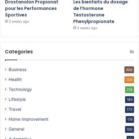
Drostanolon Propionat
Les bienfaits du dosage
pour les Performances
de l’hormone
Sportives
Testosterone
Phenylpropionate
3 weeks ago
3 weeks ago
Categories
Business
868
Health
308
Technology
218
Lifestyle
189
Travel
175
Home Improvement
119
General
100
Automotive