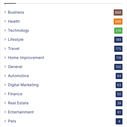
Business
868
Health
308
Technology
218
Lifestyle
189
Travel
175
Home Improvement
119
General
100
Automotive
64
Digital Marketing
63
Finance
50
Real Estate
39
Entertainment
61
Pets
4