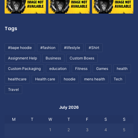
Tags
#bape hoodie
#fashion
#lifestyle
#Shirt
Assignment Help
Business
Custom Boxes
Custom Packaging
education
Fitness
Games
health
healthcare
Health care
hoodie
mens health
Tech
Travel
July 2026
M
T
W
T
F
S
S
1
2
3
4
5