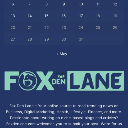
6
7
8
9
10
11
12
13
14
15
16
17
18
19
20
21
22
23
24
25
26
27
28
29
30
31
« May
Fox Den Lane – Your online source to read trending news on
Business, Digital Marketing, Health, Lifestyle, Finance, and more.
Passionate about writing on niche-based blogs and articles?
Foxdenlane.com welcomes you to submit your post. Write for us