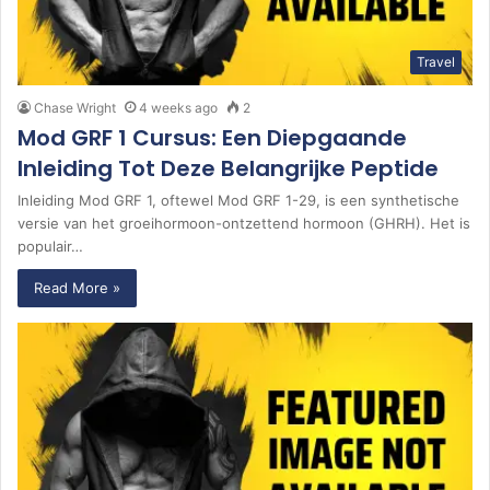
Travel
Chase Wright
4 weeks ago
2
Mod GRF 1 Cursus: Een Diepgaande
Inleiding Tot Deze Belangrijke Peptide
Inleiding Mod GRF 1, oftewel Mod GRF 1-29, is een synthetische
versie van het groeihormoon-ontzettend hormoon (GHRH). Het is
populair…
Read More »