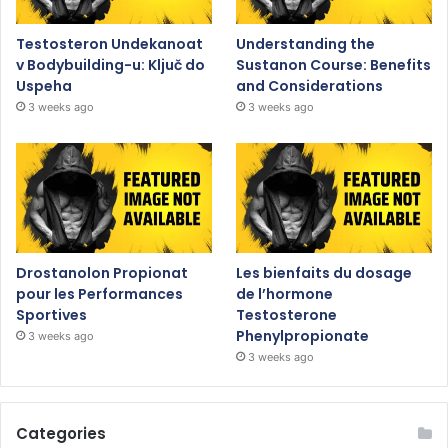
Testosteron Undekanoat
Understanding the
v Bodybuilding-u: Ključ do
Sustanon Course: Benefits
Uspeha
and Considerations
3 weeks ago
3 weeks ago
Drostanolon Propionat
Les bienfaits du dosage
pour les Performances
de l’hormone
Sportives
Testosterone
Phenylpropionate
3 weeks ago
3 weeks ago
Categories