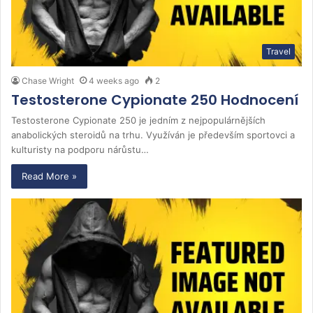
Travel
Chase Wright
4 weeks ago
2
Testosterone Cypionate 250 Hodnocení
Testosterone Cypionate 250 je jedním z nejpopulárnějších
anabolických steroidů na trhu. Využíván je především sportovci a
kulturisty na podporu nárůstu…
Read More »